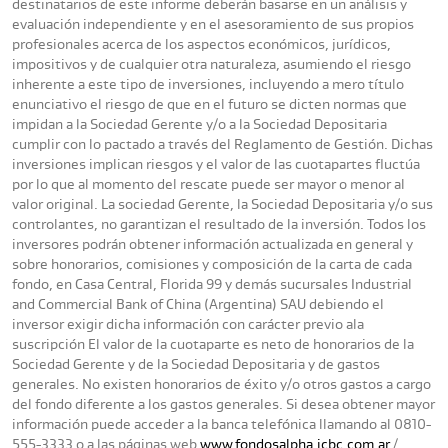
destinatarios de este informe deberán basarse en un análisis y
evaluación independiente y en el asesoramiento de sus propios
profesionales acerca de los aspectos económicos, jurídicos,
impositivos y de cualquier otra naturaleza, asumiendo el riesgo
inherente a este tipo de inversiones, incluyendo a mero título
enunciativo el riesgo de que en el futuro se dicten normas que
impidan a la Sociedad Gerente y/o a la Sociedad Depositaria
cumplir con lo pactado a través del Reglamento de Gestión. Dichas
inversiones implican riesgos y el valor de las cuotapartes fluctúa
por lo que al momento del rescate puede ser mayor o menor al
valor original. La sociedad Gerente, la Sociedad Depositaria y/o sus
controlantes, no garantizan el resultado de la inversión. Todos los
inversores podrán obtener información actualizada en general y
sobre honorarios, comisiones y composición de la carta de cada
fondo, en Casa Central, Florida 99 y demás sucursales Industrial
and Commercial Bank of China (Argentina) SAU debiendo el
inversor exigir dicha información con carácter previo ala
suscripción El valor de la cuotaparte es neto de honorarios de la
Sociedad Gerente y de la Sociedad Depositaria y de gastos
generales. No existen honorarios de éxito y/o otros gastos a cargo
del fondo diferente a los gastos generales. Si desea obtener mayor
información puede acceder a la banca telefónica llamando al 0810-
555-3333 o a las páginas web
www.fondosalpha.icbc.com.ar
/