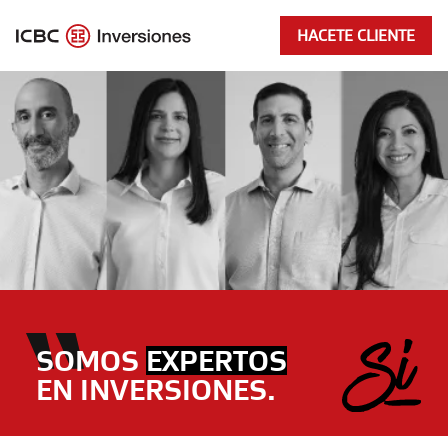
HACETE CLIENTE
S
O
M
O
S
E
X
P
E
R
T
O
S
E
N
I
N
V
E
R
S
I
O
N
E
S
.