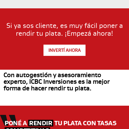
Si
ya
sos
cliente,
es
muy
fácil
poner
a
rendir
tu
plata.
¡Empezá
ahora!
INVERTÍ AHORA
Con autogestión y asesoramiento
experto, ICBC Inversiones es la mejor
forma de hacer rendir tu plata.
PONÉ A
RENDIR
TU PLATA CON TASAS